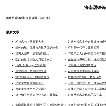
海南甜锌锌科
海南甜锌锌科技有限公司
»
站点地图
最新文章
经典念书名言摘要大全
财务东说念主员必备妙技与作
最帅的蛇：优雅与力量的无缺连合
广州宠物领养，让爱回家
虎斑犬图片，展现独到魔力
阿拉斯加犬品种特色与饲养指
医疗商标名字创意与定名手段
丛生五角枫树，秋日好意思景
L字母创意Logo盘算灵感
北好意思海棠图片赏玩
追梦缠绵，筑就瞎想之路
百度学术查重准确性分析
武汉到重庆火车时刻表查询
数学建模答辩PPT模板保举
论文文凭查询官网进口
专科厂房联想公司，打造高效
网址类参考文件交替示例
法律论文网：法学参谋与写稿
微分销平台助力企业高效拓展市集
河南网站名次优化手段共享
海南甜锌锌科技有限公司对废旧饲料袋进
海南甜锌锌科技有限公司这种