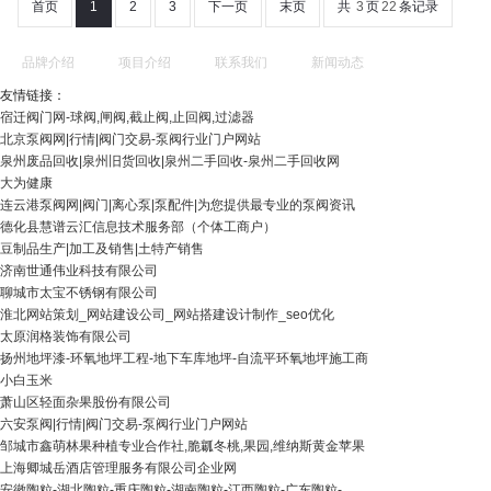
首页
1
2
3
下一页
末页
共
3
页
22
条记录
品牌介绍
项目介绍
联系我们
新闻动态
友情链接：
宿迁阀门网-球阀,闸阀,截止阀,止回阀,过滤器
北京泵阀网|行情|阀门交易-泵阀行业门户网站
泉州废品回收|泉州旧货回收|泉州二手回收-泉州二手回收网
大为健康
连云港泵阀网|阀门|离心泵|泵配件|为您提供最专业的泵阀资讯
德化县慧谱云汇信息技术服务部（个体工商户）
豆制品生产|加工及销售|土特产销售
济南世通伟业科技有限公司
聊城市太宝不锈钢有限公司
淮北网站策划_网站建设公司_网站搭建设计制作_seo优化
太原润格装饰有限公司
扬州地坪漆-环氧地坪工程-地下车库地坪-自流平环氧地坪施工商
小白玉米
萧山区轻面杂果股份有限公司
六安泵阀|行情|阀门交易-泵阀行业门户网站
邹城市鑫萌林果种植专业合作社,脆瓤冬桃,果园,维纳斯黄金苹果
上海卿城岳酒店管理服务有限公司企业网
安徽陶粒-湖北陶粒-重庆陶粒-湖南陶粒-江西陶粒-广东陶粒-