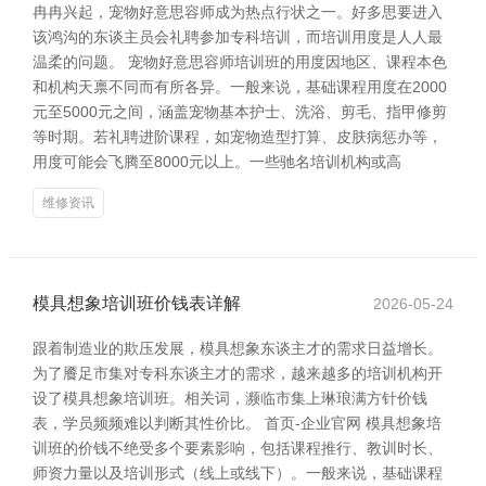
冉冉兴起，宠物好意思容师成为热点行状之一。好多思要进入
该鸿沟的东谈主员会礼聘参加专科培训，而培训用度是人人最
温柔的问题。 宠物好意思容师培训班的用度因地区、课程本色
和机构天禀不同而有所各异。一般来说，基础课程用度在2000
元至5000元之间，涵盖宠物基本护士、洗浴、剪毛、指甲修剪
等时期。若礼聘进阶课程，如宠物造型打算、皮肤病惩办等，
用度可能会飞腾至8000元以上。一些驰名培训机构或高
维修资讯
模具想象培训班价钱表详解
2026-05-24
跟着制造业的欺压发展，模具想象东谈主才的需求日益增长。
为了餍足市集对专科东谈主才的需求，越来越多的培训机构开
设了模具想象培训班。相关词，濒临市集上琳琅满方针价钱
表，学员频频难以判断其性价比。 首页-企业官网 模具想象培
训班的价钱不绝受多个要素影响，包括课程推行、教训时长、
师资力量以及培训形式（线上或线下）。一般来说，基础课程