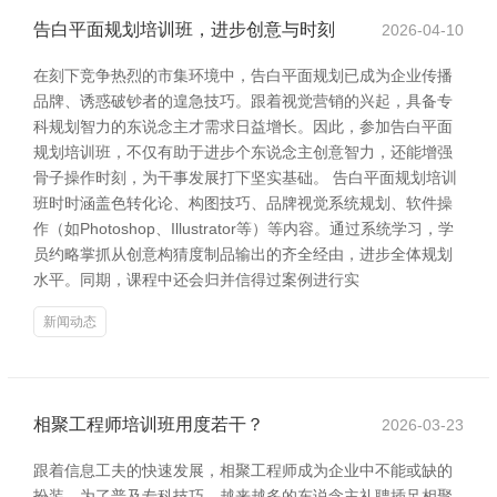
告白平面规划培训班，进步创意与时刻
2026-04-10
在刻下竞争热烈的市集环境中，告白平面规划已成为企业传播
品牌、诱惑破钞者的遑急技巧。跟着视觉营销的兴起，具备专
科规划智力的东说念主才需求日益增长。因此，参加告白平面
规划培训班，不仅有助于进步个东说念主创意智力，还能增强
骨子操作时刻，为干事发展打下坚实基础。 告白平面规划培训
班时时涵盖色转化论、构图技巧、品牌视觉系统规划、软件操
作（如Photoshop、Illustrator等）等内容。通过系统学习，学
员约略掌抓从创意构猜度制品输出的齐全经由，进步全体规划
水平。同期，课程中还会归并信得过案例进行实
新闻动态
相聚工程师培训班用度若干？
2026-03-23
跟着信息工夫的快速发展，相聚工程师成为企业中不能或缺的
扮装。为了普及专科技巧，越来越多的东说念主礼聘插足相聚