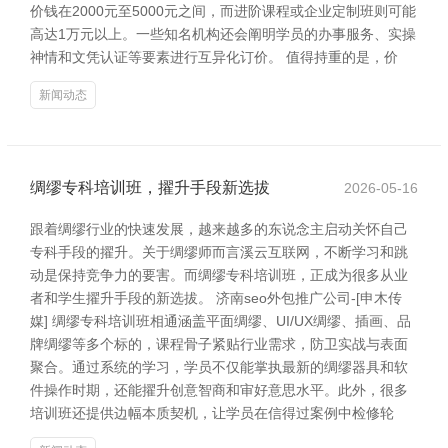
价钱在2000元至5000元之间，而进阶课程或企业定制班则可能
高达1万元以上。一些知名机构还会阐明学员的办事服务、实操
神情和文凭认证等要素进行互异化订价。 值得持重的是，价
新闻动态
绸缪专科培训班，擢升手段新选拔
2026-05-16
跟着绸缪行业的快速发展，越来越多的东说念主启动关怀自己
专科手段的擢升。关于绸缪师而言溪云互联网，不断学习和跳
动是保持竞争力的要害。而绸缪专科培训班，正成为很多从业
者和学生擢升手段的新选拔。 济南seo外包推广公司-[申木传
媒] 绸缪专科培训班相通涵盖平面绸缪、UI/UX绸缪、插画、品
牌绸缪等多个标的，课程骨子紧贴行业需求，防卫实战与表面
聚合。通过系统的学习，学员不仅能掌执最新的绸缪器具和软
件操作时期，还能擢升创意智商和审好意思水平。此外，很多
培训班还提供边幅本质契机，让学员在信得过案例中检修轮