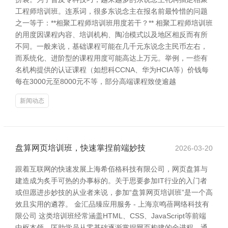
工程师培训班。连系词，很多东说念主在报名前最怜惜的问题
之一等于：**相聚工程师培训班用度若干？** 相聚工程师培训班
的用度因课程内容、培训机构、陶冶模式以及地区相反而有所
不同。一般来说，基础课程可能在几千元东说念主民币左右，
而系统化、进阶型的课程用度可能高达上万元。举例，一些有
名机构提供的认证课程（如想科CCNA、华为HCIA等）价钱每
每在3000元至8000元不等，部分高端课程致使逾越
新闻动态
盘算网页培训班，快速掌捏前端妙技
2026-03-20
跟着互联网的快速发展上海希佰格科技有限公司，网页盘算与
建造成为炙手可热的办事标的。关于思要参加IT行业的入门者
或但愿进步妙技的从业者来说，参加“盘算网页培训班”是一个高
效且实用的遴荐。 金汇品臻应用服务 - 上海京鸣蓓网络科技有
限公司 这类培训班经常涵盖HTML、CSS、JavaScript等前端
中枢本领，匡助学员从零基础逐渐掌捏网页构建的全进程。通