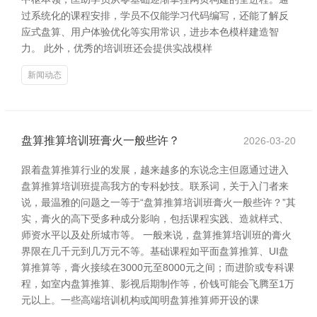
过系统化的课程安排，学员不仅能学习代码编写，还能了解反
应式盘算、用户体验优化等实用常识，进步本色模样建造智
力。 此外，优秀的培训班还会提供实战模样
新闻动态
盘算推算培训班膏火一般些许？
2026-03-20
跟着盘算推算行业的发展，越来越多的东说念主但愿通过进入
盘算推算培训班提高我方的专科妙技。联系词，关于入门者来
说，最温雅的问题之一等于“盘算推算培训班膏火一般些许？”其
实，膏火的高下受多种成分影响，包括课程实践、造就样式、
师资水平以及处所城市等。 一般来说，盘算推算培训班的膏火
界限在几千元到几万元不等。基础课程如平面盘算推算、UI盘
算推算等，膏火接续在3000元至8000元之间；而进阶或专科课
程，如室内盘算推算、影视后期制作等，价钱可能会飞腾至1万
元以上。一些高端培训机构或闻明盘算推算师开设的课