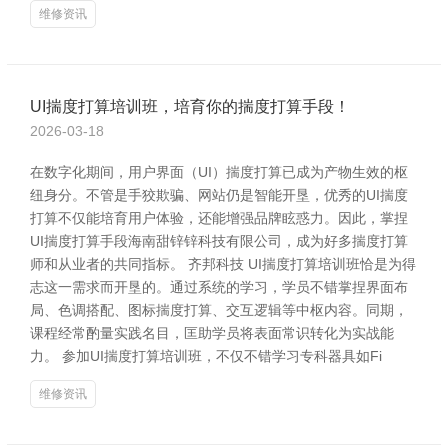
维修资讯
UI揣度打算培训班，培育你的揣度打算手段！
2026-03-18
在数字化期间，用户界面（UI）揣度打算已成为产物生效的枢
纽身分。不管是手狡欺骗、网站仍是智能开垦，优秀的UI揣度
打算不仅能培育用户体验，还能增强品牌眩惑力。因此，掌捏
UI揣度打算手段海南甜锌锌科技有限公司，成为好多揣度打算
师和从业者的共同指标。 齐邦科技 UI揣度打算培训班恰是为得
志这一需求而开垦的。通过系统的学习，学员不错掌捏界面布
局、色调搭配、图标揣度打算、交互逻辑等中枢内容。同期，
课程经常酌量实践名目，匡助学员将表面常识转化为实战能
力。 参加UI揣度打算培训班，不仅不错学习专科器具如Fi
维修资讯