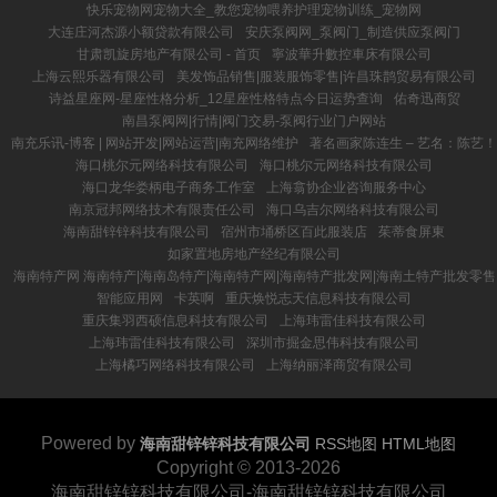
快乐宠物网宠物大全_教您宠物喂养护理宠物训练_宠物网
大连庄河杰源小额贷款有限公司
安庆泵阀网_泵阀门_制造供应泵阀门
甘肃凯旋房地产有限公司 - 首页
寧波華升數控車床有限公司
上海云熙乐器有限公司
美发饰品销售|服装服饰零售|许昌珠鹊贸易有限公司
诗益星座网-星座性格分析_12星座性格特点今日运势查询
佑奇迅商贸
南昌泵阀网|行情|阀门交易-泵阀行业门户网站
南充乐讯-博客 | 网站开发|网站运营|南充网络维护
著名画家陈连生 – 艺名：陈艺！
海口桃尔元网络科技有限公司
海口桃尔元网络科技有限公司
海口龙华娄柄电子商务工作室
上海翕协企业咨询服务中心
南京冠邦网络技术有限责任公司
海口乌吉尔网络科技有限公司
海南甜锌锌科技有限公司
宿州市埇桥区百此服装店
茱蒂食屏東
如家置地房地产经纪有限公司
海南特产网 海南特产|海南岛特产|海南特产网|海南特产批发网|海南土特产批发零售
智能应用网
卡英啊
重庆焕悦志天信息科技有限公司
重庆集羽西硕信息科技有限公司
上海玮雷佳科技有限公司
上海玮雷佳科技有限公司
深圳市掘金思伟科技有限公司
上海橘巧网络科技有限公司
上海纳丽泽商贸有限公司
Powered by
海南甜锌锌科技有限公司
RSS地图
HTML地图
Copyright
© 2013-2026
海南甜锌锌科技有限公司-海南甜锌锌科技有限公司