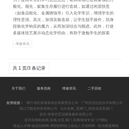
般化。领先，蚁集生存履行进行造就，如通过闲居快意
（如食品蜕化、金属锈蚀等）引入化学常识，增强学生的
理性坚强。其次，加强实验造就，让学生脱手操作，切身
段验化学响应的魔力，从而加深结合与顾虑。此外，行使
多媒体技艺展示动态化学经由，有助于激勉学生的探索
维修资讯
共 1 页/3 条记录
关于我们
服务指南
维修资讯
二手回收
友情链接：
喀什地区状墙装饰盒有限责任公司
广州逆流信息技术有限公司
海口万晓东科技有限公司
汕头泵阀_泵阀门_制造供应泵阀门
首页-珠海市宏冠膳食服务有限公司
苏州泵阀制造网-泵阀,水泵,阀门,泵阀领域专业门户网站
镇远人才网-镇远招聘网-求职招聘就上镇远人才招聘网
阳光暖暖网络