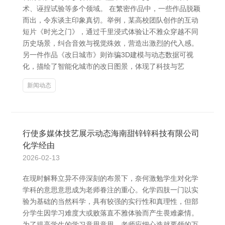
术、诬捏试验等多个领域。 在繁密作品中，一些作品脱颖
而出，令东谈主印象真切。举例，某高校团队创作的互动
短片《时光之门》，通过千里浸式体验让不雅众穿越不同
历史场景，纠合音效与视觉殊效，营造出激烈的代入感。
另一件作品《改日城市》则诈骗3D建模与动态数据可视
化，描绘了智能化城市的改日图景，体现了科技与艺
新闻动态
行使多媒体技艺展示动态海南甜锌锌科技有限公司
化学经由
2026-02-13
在现时解释立异不停深刻的布景下，奈何激勉学生对化学
学科的意思意思成为老师眷注的重心。化学四肢一门以实
验为基础的当然科学，具有较强的实行性和真理性，但部
分学生因学习难度大或败落直不雅体验而产生畏难豪情。
为了提高学生的学习意思意思，老师应细心造就要领的万